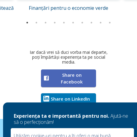
itează
Finanțări pentru o economie verde
Iar dacă vrei să duci vorba mai departe,
poți împărtăși experiența ta pe social
media.
Share on
Facebook
Share on LinkedIn
Experiența ta e importantă pentru noi.
Ajută-ne
să o perfecționăm!
Împrietenește-te cu noi:
Utilizăm cookie-uri pentru a îți oferi o mai bună